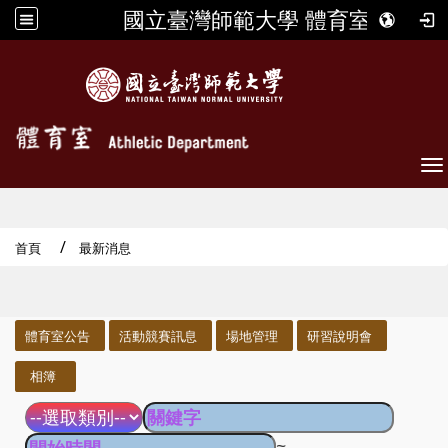
國立臺灣師範大學 體育室
To
首頁
最新消息
:::
體育室公告
活動競賽訊息
場地管理
研習說明會
相簿
~