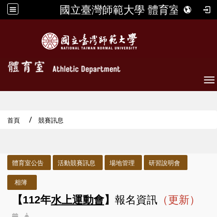
國立臺灣師範大學 體育室
To
首頁
競賽訊息
:::
體育室公告
活動競賽訊息
場地管理
研習說明會
相簿
【112年
水上運動會
】
報名資訊
（更新）