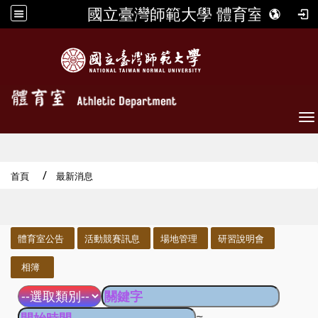
國立臺灣師範大學 體育室
To
首頁
最新消息
:::
體育室公告
活動競賽訊息
場地管理
研習說明會
相簿
~