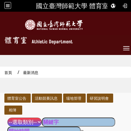
國立臺灣師範大學 體育室
To
首頁
最新消息
:::
體育室公告
活動競賽訊息
場地管理
研習說明會
相簿
~