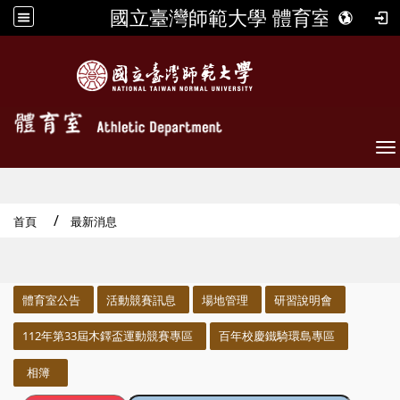
國立臺灣師範大學 體育室
To
首頁
最新消息
:::
體育室公告
活動競賽訊息
場地管理
研習說明會
112年第33屆木鐸盃運動競賽專區
百年校慶鐵騎環島專區
相簿