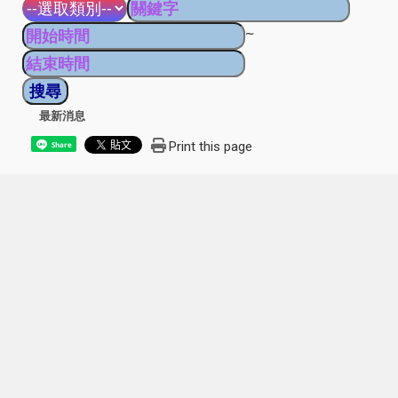
~
最新消息
Print this page
Share