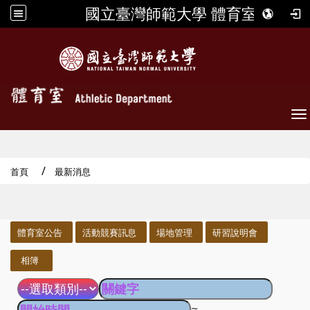
國立臺灣師範大學 體育室
To
首頁
最新消息
:::
體育室公告
活動競賽訊息
場地管理
研習說明會
相簿
~