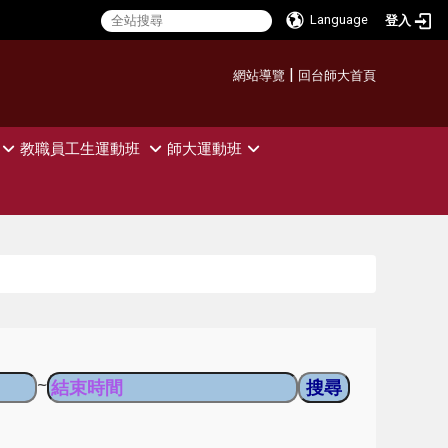
Language
登入
:::
|
網站導覽
回台師大首頁
教職員工生運動班
師大運動班
~