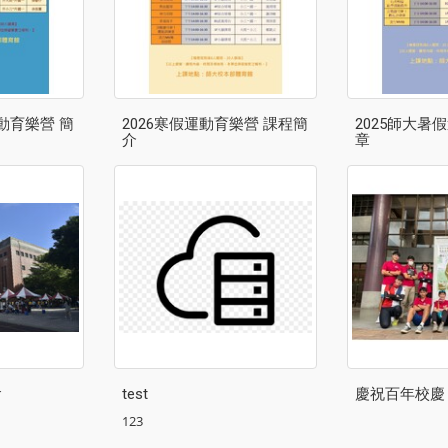
動育樂營 簡
2026寒假運動育樂營 課程簡
2025師大暑
介
章
會
test
慶祝百年校慶
123