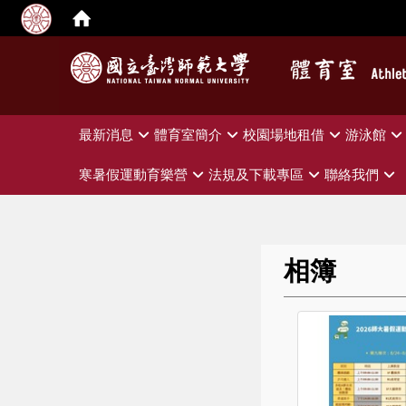
:::
最新消息
體育室簡介
校園場地租借
游泳館
寒暑假運動育樂營
法規及下載專區
聯絡我們
相簿