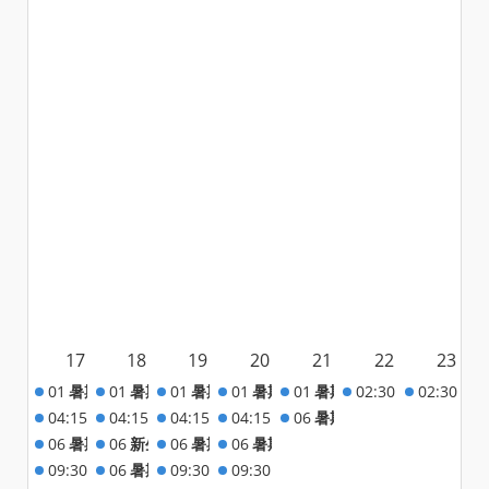
17
18
19
20
21
22
23
01
暑期育樂營
01
暑期育樂營
01
暑期育樂營
01
暑期育樂營
01
暑期育樂營
02:30
ZUMBA假日班 
02:30
BO
04:15
有氧律動
04:15
舞動瑜珈提斯1
04:15
有氧律動
04:15
舞動瑜珈提斯1
06
暑期育樂營
06
暑期育樂營
06
新生營(雨備)
06
暑期育樂營
06
暑期育樂營
09:30
踏板有氧
06
暑期育樂營
09:30
踏板有氧
09:30
舞動瑜珈提斯2