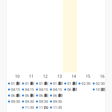
10
11
12
13
14
15
16
01
暑期育樂營
01
暑期育樂營
01
暑期育樂營
01
暑期育樂營
01
暑期育樂營
02:30
ZUMBA假日班 
02:30
BO
04:15
有氧律動
04:15
舞動瑜珈提斯1
04:15
有氧律動
04:15
舞動瑜珈提斯1
06
暑期育樂營
10
滾筒放
06
暑期育樂營
06
暑期育樂營
06
暑期育樂營
06
暑期育樂營
09:30
踏板有氧
09:30
舞動瑜珈提斯2
09:30
踏板有氧
09:30
舞動瑜珈提斯2
11:30
BODYSTEP
11
ZUMBA平日班 7/22-9/9
11:30
樂活EMBA練跑