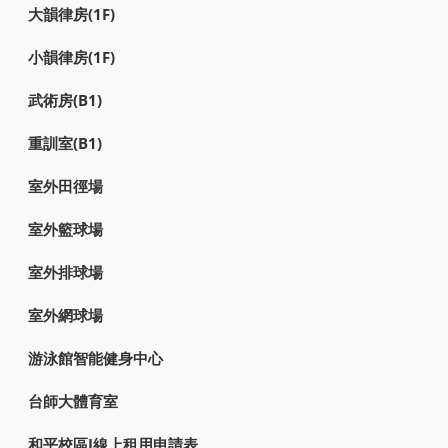
大韻律房(1F)
小韻律房(1F)
武術房(B1)
重訓室(B1)
室外田徑場
室外籃球場
室外排球場
室外網球場
游泳館智能健身中心
台師大體育室
和平校區I線上租用申請表