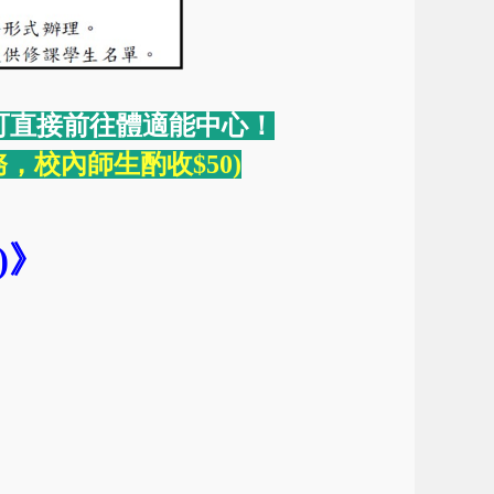
，可直接前往體適能中心！
，校內師生酌收$50)
)
》