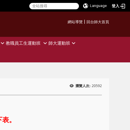
Language
登入
:::
|
網站導覽
回台師大首頁
教職員工生運動班
師大運動班
20592
瀏覽人次:
下表。