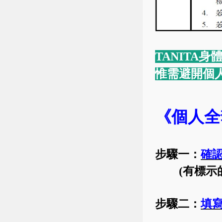
TANITA
惟需避開個
《
個人全
步驟一：
確
(
有標示
步驟二：
填