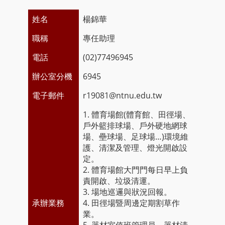
姓名
楊錦華
職稱
專任助理
電話
(02)77496945
辦公室分機
6945
電子郵件
r19081@ntnu.edu.tw
1. 體育場館(體育館、田徑場、
戶外籃排球場、戶外硬地網球
場、壘球場、足球場…)環境維
護、清潔及管理、燈光開啟設
定。
2. 體育場館大門門每日早上負
責開啟、垃圾清運。
3. 場地巡邏與狀況回報。
承辦業務
4. 田徑場暨周邊定期割草作
業。