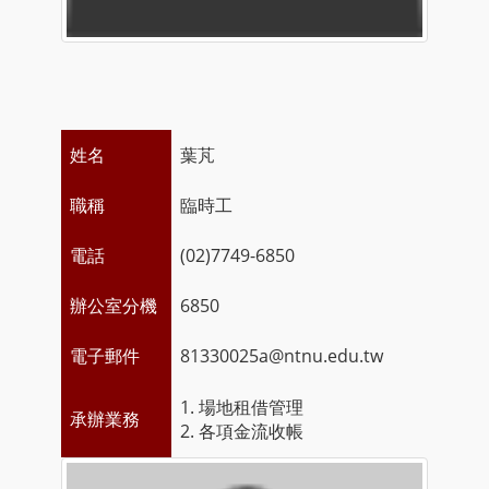
姓名
葉芃
職稱
臨時工
電話
(02)7749-6850
辦公室分機
6850
電子郵件
81330025a@ntnu.edu.tw
1. 場地租借管理
承辦業務
2. 各項金流收帳