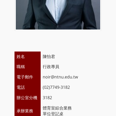
姓名
陳怡君
職稱
行政專員
電子郵件
noir@ntnu.edu.tw
電話
(02)7749-3182
辦公室分機
3182
體育室綜合業務
承辦業務
單位登記桌