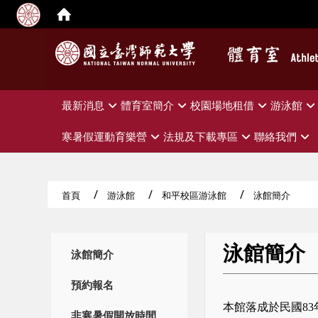
:::
最新消息
體育室簡介
校園場地租借
游泳館
寒暑假運動育樂營
法規及下載專區
聯絡我們
首頁
游泳館
和平校區游泳館
泳館簡介
泳館簡介
:::
泳館簡介
預約報名
本館落成於民國8
非寒暑假開放時間