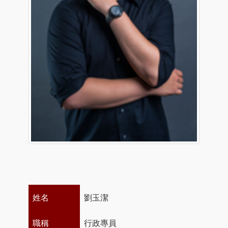
姓名
劉玉潔
職稱
行政專員