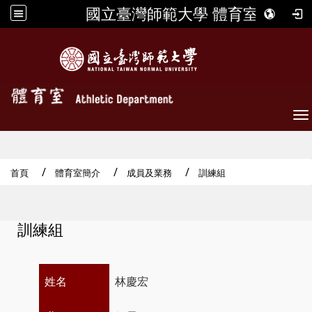
國立臺灣師範大學 體育室
To
首頁
體育室簡介
成員及業務
訓練組
訓練組
姓名
林慶宏