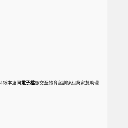
料紙本連同
電子檔
繳交至體育室訓練組吳家慧助理