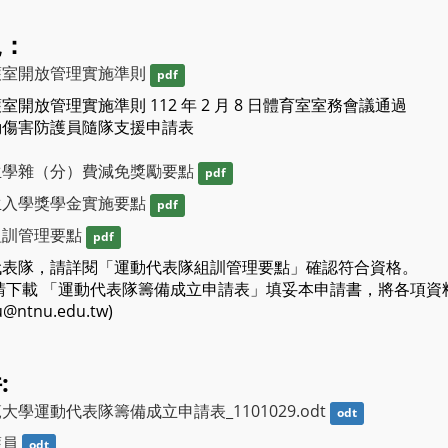
規：
護室開放管理實施準則
pdf
開放管理實施準則 112 年 2 月 8 日體育室室務會議通過
動傷害防護員隨隊支援申請表
生學雜（分）費減免獎勵要點
pdf
生入學獎學金實施要點
pdf
組訓管理要點
pdf
代表隊，請詳閱「運動代表隊組訓管理要點」確認符合資格。
請下載 「運動代表隊籌備成立申請表」填妥本申請書，將各項資
@ntnu.edu.tw)
:
學運動代表隊籌備成立申請表_1101029.odt
odt
護員
odt