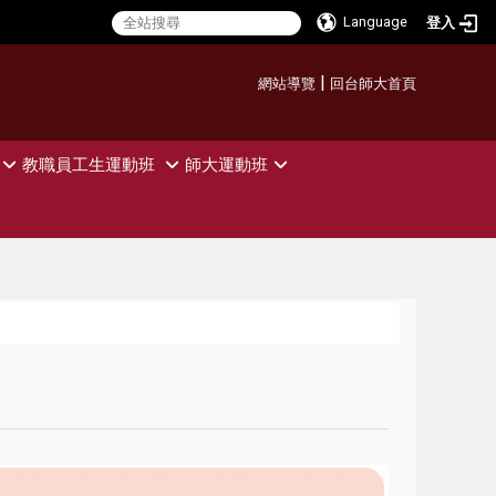
Language
登入
:::
|
網站導覽
回台師大首頁
教職員工生運動班
師大運動班