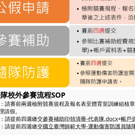
隊校外參賽流程SOP
申請：請賽前兩週檢附競賽規程及報名表至體育室訓練組核
理請假。
補助：請提前四週繳交
參賽補助印領清冊-代表隊.docx
+
帳戶資
防護：請提前四週繳交
國立臺灣師範大學-運動傷害防護員隨隊支