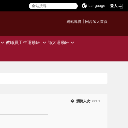
Language
登入
:::
|
網站導覽
回台師大首頁
教職員工生運動班
師大運動班
8601
瀏覽人次: