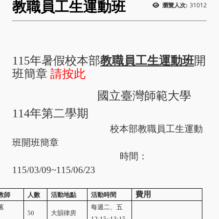
教職員工生運動班
31012
瀏覽人次:
115年暑假校本部
教職員工生運動班
開
班簡章
請按此
國立臺灣師範大學
114
年第二學期
校本部教職員工生運動
班開班簡章
時間：
115/03/09~115/06/23
費用
教師
人數
活動地點
活動時間
蕙
每週二、五
50
大韻律房
12:15~13:15