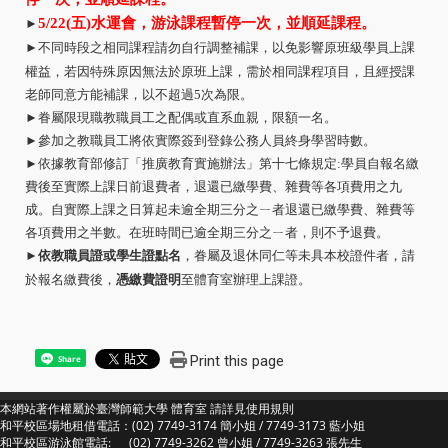
5/22(
五
)
水運會，游泳課程
暫停一次，並順延課
程。
►
►
不同時段之相同課程請勿自行調整補課，以免影響原班級學員上課
權益，若因特殊原因無法於原班上課，需於相同課程項目，且經授課
老師同意方能補課，以不超過
5
次為限。
►
眷屬限現職教職員工之配偶或直系血親，限額一名。
►
參加之教職員工將依實際簽到登錄公務人員終身學習時數。
►
依據教育部修訂「推廣教育實施辦法」第十七條規定
:
學員自報名繳
費後至實際上課日前退費者，退還已繳學費、雜費等各項費用之九
成。自實際上課之日算起未逾全期三分之ㄧ者退還已繳學費、雜費等
各項費用之半數。在班時間已逾全期三分之ㄧ者，則不予退費。
►
依教職員證或學生證點名
，眷屬及退休同仁等未具本校證件者，請
於報名繳費後，
憑繳費證明
至體育室辦理上課證。
Print this page
Share
本網站著作權屬於臺灣師範大學 體育室 請詳見
使用規則
和平校區場地租借電話：(02) 7749-3174 簡小姐 / 7749-3173 藍小姐
和平校區游泳館電話: (02) 7749-3262 曾小姐 / 7749-3263 張先生