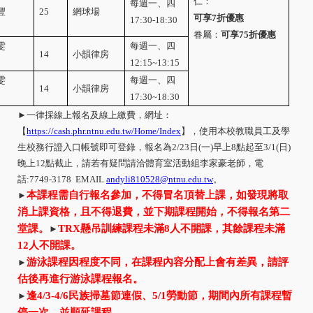
仁：
每週一、四
豐
25
網球場
可享
7
折優惠
17:30-18:30
眷屬：
可享
75
折優惠
雯
每週一、四
14
小韻律房
12:15~13:15
雯
每週一、四
14
小韻律房
17:30~18:30
►一律採線上報名及線上繳費，網址：
【
https://cash.phr.ntnu.edu.tw/Home/Index
】，使用本校教職員工及學
生校務行證入口帳號即可登錄，報名為
2/23
日
(
一
)
早上
8
點起至
3/1(
日
)
晚上
12
點截止，請若有疑問請洽體育室活動組李家豪老師，電
話
:7749-3178 EMAIL
andyli810528@ntnu.edu.tw
。
本課程需自行報名參加，不得冒名頂替上課，如發現將取
►
消上課資格，且不得退費，並下期課程開始，不得報名第二
堂課。
TRX
懸吊訓練課程未滿
8
人不開課，其餘課程未滿
►
12
人不開課。
游泳課程因程度不同，在課程內容分配上會有差異，請評
►
估後再進行游泳課程報名。
逢
4/3-4/6
民族掃墓節連假、
5/1
勞動節，期間內所有課程暫
►
停一次，並順延課
程。