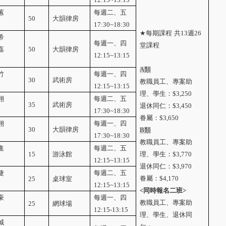
蕙
每週二、五
50
大韻律房
17:30~18:30
★
每期課程
共
13
週
26
希
每週一、四
堂課程
嘉
50
大韻律房
12:15~13:15
A
類
竹
每週一、四
30
武術房
教職員工、專案助
12:15~13:15
理、學生：
$3,250
翔
每週二、五
35
武術房
退休同仁：
$3,450
17:30~18:30
眷屬：
$3,650
翔
每週一、四
30
大韻律房
B
類
17:30~18:30
教職員工、專案助
進
每週二、五
15
游泳館
理、學生：
$3,770
12:15~13:15
退休同仁：
$3,970
婕
每週二、五
眷屬：
$4,170
25
桌球室
12:15~13:15
<
同時報名二班
>
豪
每週一、四
教職員工、專案助
25
網球場
12:15-13:15
理、學生、退休同
誠