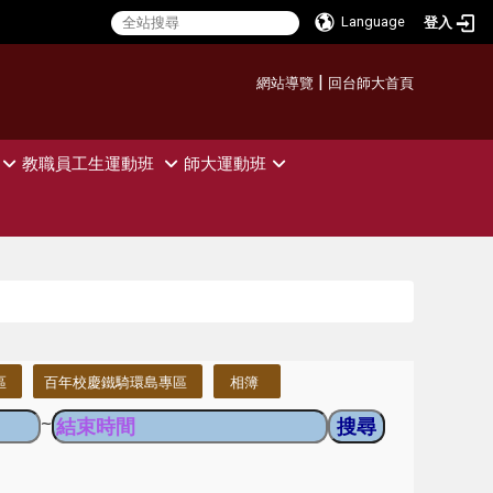
Language
登入
:::
|
網站導覽
回台師大首頁
教職員工生運動班
師大運動班
區
百年校慶鐵騎環島專區
相簿
~