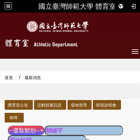
國立臺灣師範大學 體育室
To
首頁
最新消息
:::
體育室公告
活動競賽訊息
場地管理
研習說明會
相簿
~