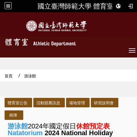
國立臺灣師範大學 體育室
To
首頁
游泳館
:::
體育室公告
活動競賽訊息
場地管理
研習說明會
相簿
游泳館
2024年國定假日
休館預定
表
Natatorium
2024 National Holida
y