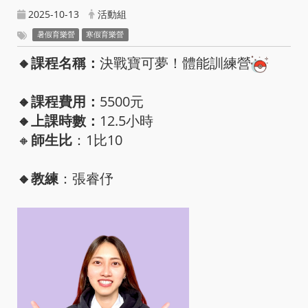
2025-10-13
活動組
暑假育樂營
寒假育樂營
🔸課程名稱：
決戰寶可夢！體能訓練營
🔸課程費用：
5500元
🔸上課時數：
12.5小時
🔸
師生比
：1比10
🔸教練
：張睿伃