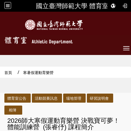
國立臺灣師範大學 體育室
To
首頁
寒暑假運動育樂營
:::
體育室公告
活動競賽訊息
場地管理
研習說明會
相簿
2026師大寒假運動育樂營 決戰寶可夢！
體能訓練營 (張睿伃) 課程簡介