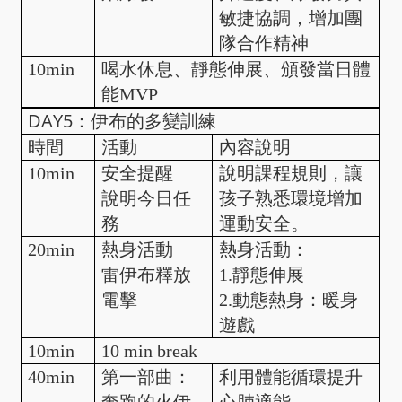
敏捷協調，增加團
隊合作精神
10min
喝水休息、靜態伸展、頒發當日體
能MVP
DAY5：伊布的多變訓練
時間
活動
內容說明
10min
安全提醒
說明課程規則，讓
說明今日任
孩子熟悉環境增加
務
運動安全。
20min
熱身活動
熱身活動：
雷伊布釋放
1.靜態伸展
電擊
2.動態熱身：暖身
遊戲
10min
10 min break
40min
第一部曲：
利用體能循環提升