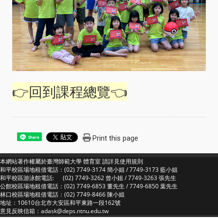
👉回到課程總覽👈
Print this page
Share
本網站著作權屬於臺灣師範大學 體育室 請詳見
使用規則
和平校區場地租借電話：(02) 7749-3174 簡小姐 / 7749-3173 藍小姐
和平校區游泳館電話: (02) 7749-3262 曾小姐 / 7749-3263 張先生
公館校區場地租借電話：(02) 7749-6853 董先生 / 7749-6850 葉先生
林口校區場地租借電話：(02) 7749-8466 陳小姐
地址：10610台北市大安區和平東路一段162號
意見反映信箱：adask@deps.ntnu.edu.tw