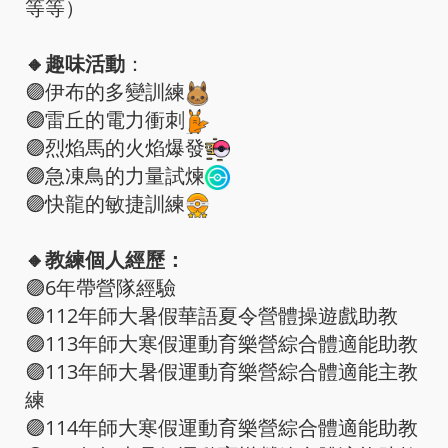
等等）
🔸趣味活動
：
🟣伊布的多變訓練
🟣雷丘的電力衝刺
🟣烈焰馬的火焰爆發
🟣急凍鳥的力量試煉
🟣快龍的敏捷訓練
🔸教練個人經歷：
🟣6年帶營隊經驗
🟣112年師大暑假華語夏令營體操遊戲助教
🟣113年師大寒假運動育樂營綜合體適能助教
🟣113年師大暑假運動育樂營綜合體適能主教
練
🟣114年師大寒假運動育樂營綜合體適能助教