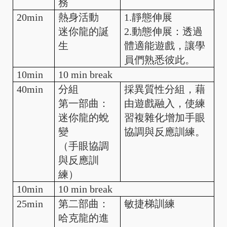
務
20min
熱身活動
1.靜態伸展
迷你龍的誕
2.動態伸展：透過
生
體適能遊戲，讓學
員們熟悉彼此。
10min
10 min break
40min
分組
採異質性分組，藉
第一部曲：
由遊戲融入，使練
迷你龍的蛻
習複雜化增加手眼
變
協調與反應訓練。
（手眼協調
與反應訓
練）
10min
10 min break
25min
第二部曲：
敏捷梯訓練
哈克龍的進