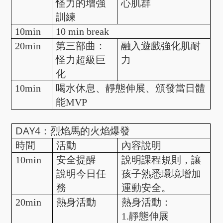
怪力的增強
心肌群
訓練
10min
10 min break
20min
第三部曲：
融入遊戲強化肌耐
怪力超級巨
力
化
10min
喝水休息、靜態伸展、頒發當日體
能MVP
DAY4：烈焰馬的火焰爆發
時間
活動
內容說明
10min
安全提醒
說明課程規則，讓
說明今日任
孩子熟悉環境增加
務
運動安全。
20min
熱身活動
熱身活動：
1.靜態伸展