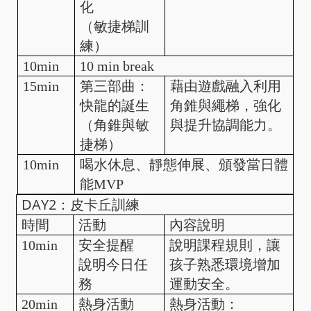
化
（敏捷梯訓
練）
10min
10 min break
15min
第三部曲：
藉由遊戲融入利用
快龍的誕生
角錐與繩梯，強化
（角錐與敏
與提升協調能力。
捷梯）
10min
喝水休息、靜態伸展、頒發當日體
能MVP
DAY2：皮卡丘訓練
時間
活動
內容說明
10min
安全提醒
說明課程規則，讓
說明今日任
孩子熟悉環境增加
務
運動安全。
20min
熱身活動
熱身活動：