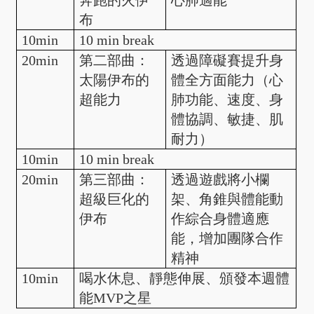
奔跑的火伊
心肺適能
布
10min
10 min break
20min
第二部曲：
透過障礙賽提升身
太陽伊布的
體全方面能力（心
超能力
肺功能、速度、身
體協調、敏捷、肌
耐力）
10min
10 min break
20min
第三部曲：
透過遊戲將小欄
超級巨化的
架、角錐與體能動
伊布
作綜合身體適應
能，增加團隊合作
精神
10min
喝水休息、靜態伸展、頒發本週體
能MVP之星