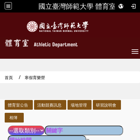
國立臺灣師範大學 體育室
To
首頁
寒假育樂營
:::
體育室公告
活動競賽訊息
場地管理
研習說明會
相簿
~