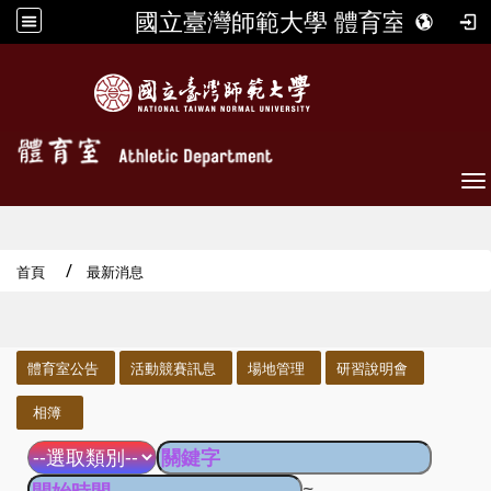
國立臺灣師範大學 體育室
To
首頁
最新消息
:::
體育室公告
活動競賽訊息
場地管理
研習說明會
相簿
~