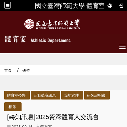
國立臺灣師範大學 體育室
To
首頁
研習
:::
體育室公告
活動競賽訊息
場地管理
研習說明會
相簿
[轉知訊息]2025資深體育人交流會
2025-09-16
體育室