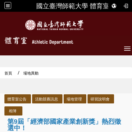
國立臺灣師範大學 體育室
To
首頁
場地異動
:::
體育室公告
活動競賽訊息
場地管理
研習說明會
相簿
第9屆「經濟部國家產業創新獎」熱烈徵
選中！