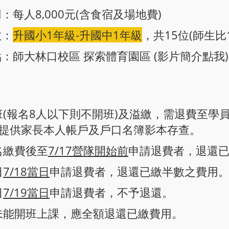
：每人8,000元(含食宿及場地費)
數：
升國小1年級-升國中1年級
，共15位(師生比1
：師大林口校區 探索體育園區 (
影片簡介點我
)
開班(報名8人以下則不開班)及溢繳，需退費至學
提供家長本人帳戶及戶口名簿影本存查。
名繳費後至
7/17營隊開始前
申請退費者，退還
日
7/18當日
申請退費者，退還已繳半數之費用
日
7/19當日
申請退費者，不予退還。
故未能開班上課，應全額退還已繳費用。