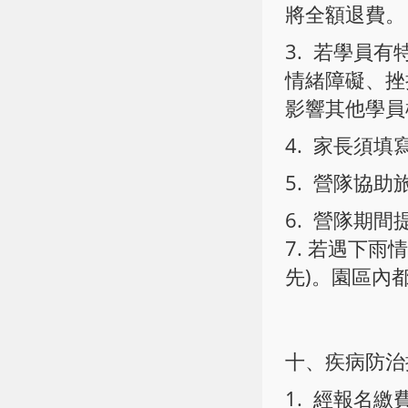
將全額退費。
3. 若學員
情緒障礙、挫
影響其他學員
4. 家長須
5. 營隊協助
6. 營隊期間
7. 若遇下
先)。園區內
十、疾病防治
1. 經報名