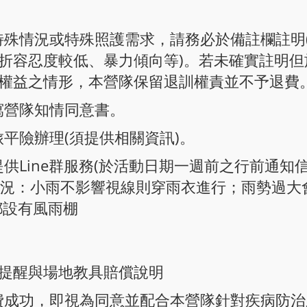
有特殊情況或特殊照護需求，請務必於備註欄註
折容忍度較低、暴力傾向等)。若未確實註明
權益之情形，本營隊保留退訓權責並不予退費
填寫營隊知情同意書。
旅平險辦理(須提供相關資訊)。
提供Line群服務(於活動日期一週前之行前通知
雨情況：小雨不影響視線則穿雨衣進行；雨勢過大
都設有風雨棚
提醒與場地教具賠償說明
繳費成功，即視為同意並配合本營隊針對疾病防