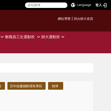
Language
登入
:::
|
網站導覽
回台師大首頁
教職員工生運動班
師大運動班
區
百年校慶鐵騎環島專區
相簿