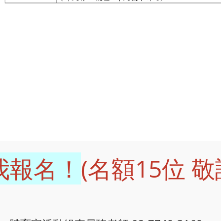
我報名！
(名額15位 