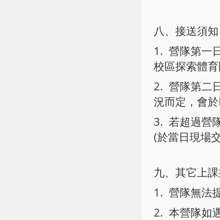
八、接送須知
1. 營隊第一
校區探索體育
2. 營隊第
況而定，會於L
3. 若超過
(於當日現場
九、其它上課
1. 營隊無
2. 本營隊