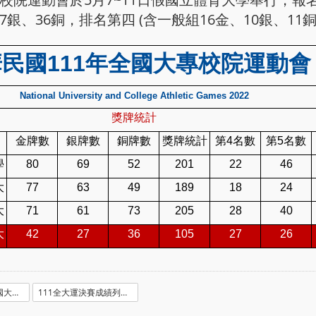
7銀、36銅，排名第四 (含一般組16金、10銀、11銅
民國111年全國大專校院運動會
National University and College Athletic Games 2022
獎牌統計
金牌數
銀牌數
銅牌數
獎牌統計
第4名數
第5名數
學
80
69
52
201
22
46
大
77
63
49
189
18
24
大
71
61
73
205
28
40
大
42
27
36
105
27
26
中華民國111年全國大專校院運動會_決賽成績_臺灣師大_20220602154404.xls
111全大運決賽成績列表.pdf