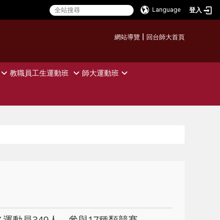
Language
登入
:::
|
網站導覽
回台師大首頁
教職員工生運動班
師大運動班
運動員349人，參與17種類競賽