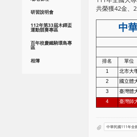
共榮獲42金、2
研習說明會
中華
112年第33屆木鐸盃
運動競賽專區
百年校慶鐵騎環島專
區
相簿
排名
單位
1
北市大
2
國立體
3
臺灣體
4
臺灣師