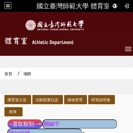
國立臺灣師範大學 體育室
To
首頁
場館
:::
體育室公告
活動競賽訊息
場地管理
研習說明會
相簿
~