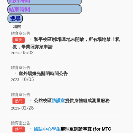
場館
體育室公告
和平校區I操場草地未開放，所有場地禁止私
重要
教，畢業照亦須申請
05/03
2023-
體育室公告
室外場燈光關閉時間公告
10/05
2023-
體育室公告
公館校區
防護室
提供身體組成測量服務
熱門
02/28
2023-
體育室公告
國語中心學生
辦理重訓證事宜
(for MTC
熱門