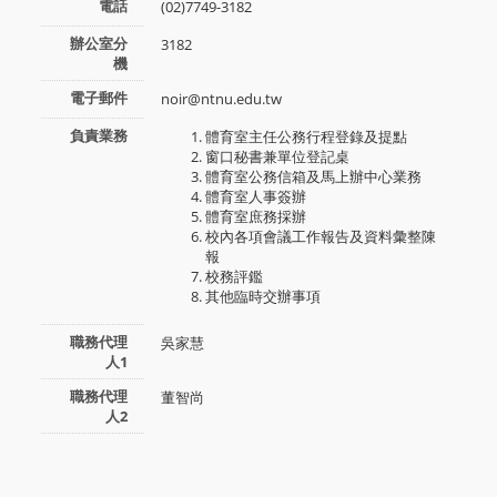
電話
(02)7749-3182
辦公室分
3182
機
電子郵件
noir@ntnu.edu.tw
負責業務
體育室主任公務行程登錄及提點
窗口秘書兼單位登記桌
體育室公務信箱及馬上辦中心業務
體育室人事簽辦
體育室庶務採辦
校內各項會議工作報告及資料彙整陳
報
校務評鑑
其他臨時交辦事項
職務代理
吳家慧
人1
職務代理
董智尚
人2