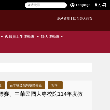
Language
登入
:::
|
網站導覽
回台師大首頁
教職員工生運動班
師大運動班
區
百年校慶鐵騎環島專區
相簿
標賽、中華民國大專校院114年度教