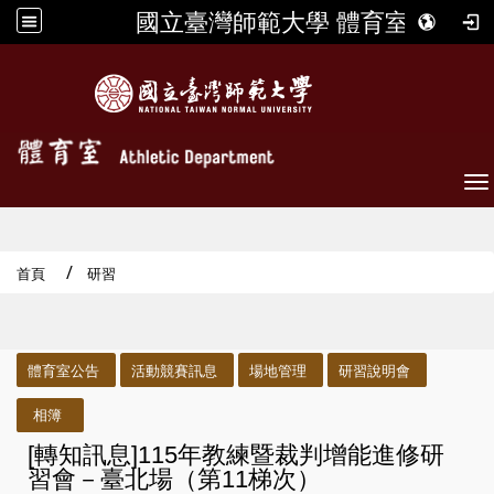
國立臺灣師範大學 體育室
To
首頁
研習
:::
體育室公告
活動競賽訊息
場地管理
研習說明會
相簿
[轉知訊息]115年教練暨裁判增能進修研
習會－臺北場（第11梯次）