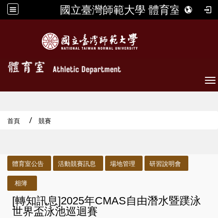
國立臺灣師範大學 體育室
To
首頁
競賽
:::
體育室公告
活動競賽訊息
場地管理
研習說明會
相簿
[轉知訊息]2025年CMAS自由潛水暨蹼泳
世界盃泳池巡迴賽