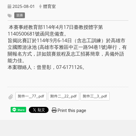
2025-08-01
體育室
競賽
本賽事經教育部114年4月17日臺教授體字第
1140500681號函同意備查。
旨揭比賽訂於114年9月6-14日（含志工訓練）於高雄市
立國際游泳池 (高雄市苓雅區中正一路94巷1號)舉行，有
關報名方式，詳如競賽規程及志工招募簡章，具備外語
能力佳。
本案聯絡人：曾昱彰，07-6171126。
附件一__77_.pdf
附件二__22_.pdf
附件三__3_.pdf
Print this page
Share