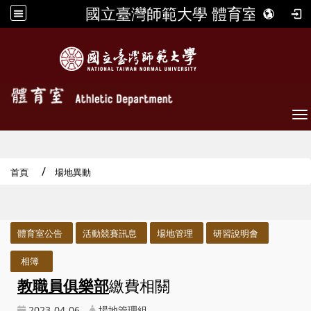
國立臺灣師範大學 體育室
To
首頁
場地異動
:::
體育室公告
活動競賽訊息
場地管理
研習說明會
相簿
教職員俱樂部
繳費相關
2023-04-06
場地管理組