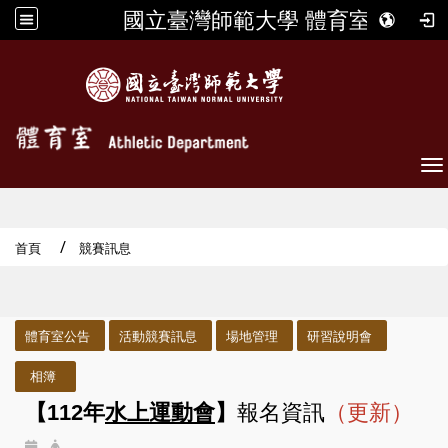
國立臺灣師範大學 體育室
To
首頁
競賽訊息
:::
體育室公告
活動競賽訊息
場地管理
研習說明會
相簿
【112年
水上運動會
】
報名資訊
（更新）