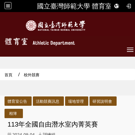
國立臺灣師範大學 體育室
To
首頁
校外競賽
:::
體育室公告
活動競賽訊息
場地管理
研習說明會
相簿
113年全國自由潛水室內菁英賽
2024-09-04
訓練組