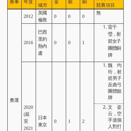
賽事
年度
金
銀
銅
城市
競賽項目
英國
無
2012
0
0
0
倫敦
雷千
巴西
瑩，射
里約
箭女子
2016
0
0
1
熱內
團體銅
盧
牌
魏均
珩，射
箭男子
反曲弓
團體銀
牌
奧運
2020
文姿
云，空
(
延
日本
手道個
至
0
1
2
東京
人對打
2021