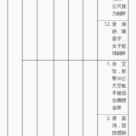
公尺接
力銅牌
黃湘
婷、陳
晏宇，
女子籃
球銅牌
余艾
玟，射
擊
10
公
尺空氣
手槍混
合團體
金牌
唐嘉
鴻，競
技體操