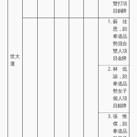
雙打項
目銅牌
蘇佳
恩，跆
拳道品
勢混合
雙人項
世大
目金牌
運
林侃
諭，跆
拳道品
勢女子
個人項
目銀牌
張惟
傑，跆
拳道品