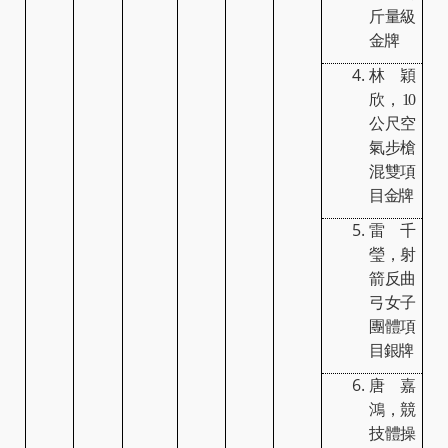
斤量級
金牌
林穎
欣，
10
公尺空
氣步槍
混雙項
目金牌
雷千
瑩，射
箭反曲
弓女子
團體項
目銀牌
唐嘉
鴻，競
技體操