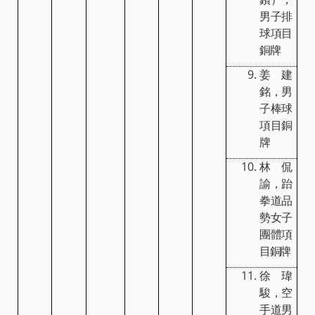
男子排
球項目
銅牌
姜建
銘，男
子棒球
項目銅
牌
林侃
諭，跆
拳道品
勢女子
團體項
目銅牌
徐瑋
駿，空
手道男