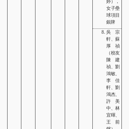
婷），
女子壘
球項目
銀牌
吳宗
軒、蘇
厚禎
（校友
陳建
禎、劉
鴻敏、
李佳
軒、劉
鴻杰、
許美
中、林
宜暉、
王前
鑌），