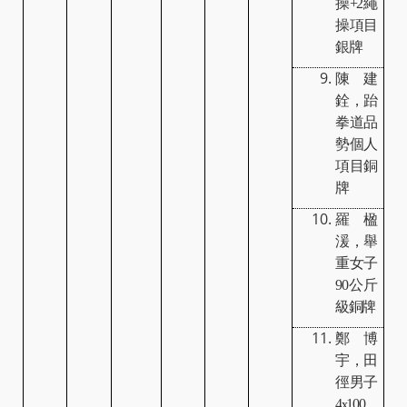
操
+2
繩
操項目
銀牌
陳建
銓，跆
拳道品
勢個人
項目銅
牌
羅楹
湲，舉
重女子
90
公斤
級銅牌
鄭博
宇，田
徑男子
4
100
x