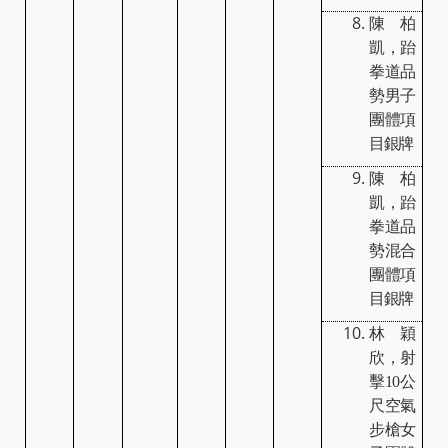
陳柏
凱，跆
拳道品
勢男子
團體項
目銀牌
陳柏
凱，跆
拳道品
勢混合
團體項
目銀牌
林穎
欣，射
擊
10
公
尺空氣
步槍女