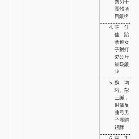
勢男子
團體項
目銀牌
莊佳
佳，跆
拳道女
子對打
67
公斤
量級銀
牌
魏均
珩、彭
士誠，
射箭反
曲弓男
子團體
銀牌
雷千