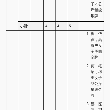
子
75
公
斤量級
銅牌
小計
4
4
5
劉依
貞，高
爾夫女
子團體
金牌
何筱
珺，舉
重女子
63
公斤
量級金
牌
鄭韶
婕，羽