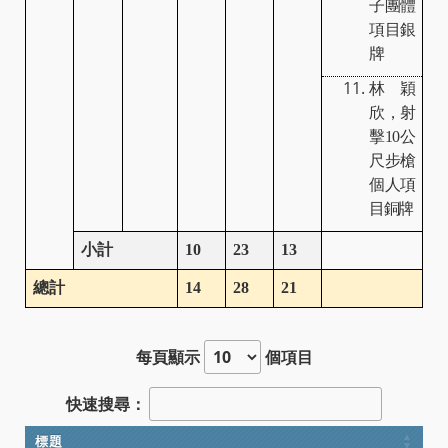
子團體
項目銀
牌
林穎
欣，射
擊
10
公
尺步槍
個人項
目銅牌
小計
10
23
13
總計
14
28
21
每頁顯示
個項目
快速搜尋：
標題