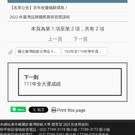
【名單公告】百年校慶鐵騎環島！
2022 年臺灣品牌國際賽研習營課程
本頁為第 1 項至第 2 項，共有 2 項
上一頁
下一頁
國立臺灣師範大學近十年_2011-2021_世大運_亞運及奧運奪牌紀錄.pdf
102年至110年學年度國立台灣師範大學亞奧運及世大運選手成績名冊.docx
下一則
111年全大運成績
Print this page
Share
本網站著作權屬於臺灣師範大學 體育室 請詳見
使用規則
和平校區場地租借電話：(02) 7749-3174 簡小姐 / 7749-3173 藍小姐
和平校區游泳館電話: (02) 7749-3262 曾小姐 / 7749-3263 張先生