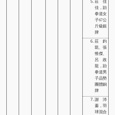
莊佳
佳，跆
拳道女
子
67
公
斤級銀
牌
莊鈞
凱、張
惟傑、
呂政
龍，跆
拳道男
子品勢
團體銅
牌
謝沛
蓁，羽
球混合