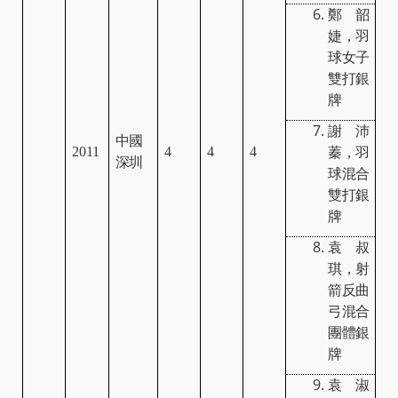
鄭韶
婕，羽
球女子
雙打銀
牌
謝沛
中國
2011
4
4
4
蓁，羽
深圳
球混合
雙打銀
牌
袁叔
琪，射
箭反曲
弓混合
團體銀
牌
袁淑