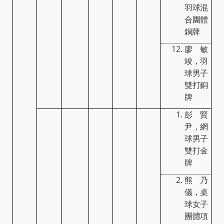
羽球混
合團體
銅牌
廖敏
竣，羽
球男子
雙打銅
牌
彭賢
尹，網
球男子
雙打金
牌
熊乃
儀，桌
球女子
團體項