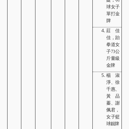
球女子
單打金
牌
莊佳
佳，跆
拳道女
子
73
公
斤量級
金牌
楊淑
淨、徐
千惠、
黃品
蓁、謝
佩君，
女子籃
球銀牌