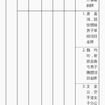
銅牌
唐嘉
鴻，競
技體操
男子單
槓項目
金牌
魏均
珩，射
箭反曲
弓男子
團體項
目金牌
文姿
云，空
手道女
子
55
公