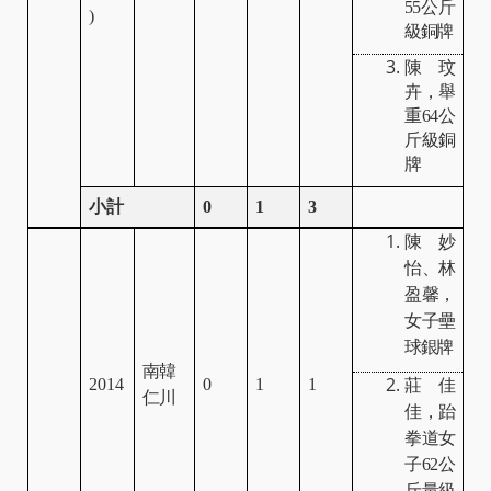
55
公斤
)
級銅牌
陳玟
卉，舉
重
64
公
斤級銅
牌
小計
0
1
3
陳妙
怡、林
盈馨，
女子壘
球銀牌
南韓
2014
0
1
1
莊佳
仁川
佳，跆
拳道女
子
62
公
斤量級