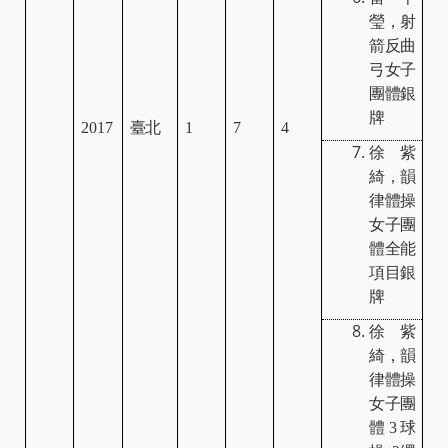
瑩，射
箭反曲
弓女子
團體銀
牌
2017
臺北
1
7
4
徐紫
綺，韻
律體操
女子團
體全能
項目銀
牌
徐紫
綺，韻
律體操
女子團
體
3
球