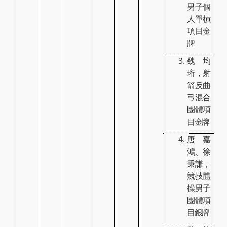
男子個
人單槓
項目金
牌
魏均
珩，射
箭反曲
弓混合
團體項
目金牌
唐嘉
鴻、徐
秉謙，
競技體
操男子
團體項
目銀牌