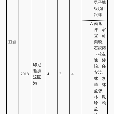
男子地
板項目
銀牌
顏逸、
陳家
宜、蘇
奕璇、
亞運
石靚蘋
（校友
陳妙
印尼
怡、邱
雅加
安汝、
2018
4
3
4
達巨
林素
港
華、林
盈馨、
林鳳
珍、賴
孟