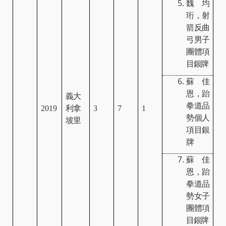
魏均
珩，射
箭反曲
弓男子
團體項
目銀牌
蘇佳
恩，跆
義大
拳道品
2019
利拿
3
7
1
勢個人
坡里
項目銀
牌
蘇佳
恩，跆
拳道品
勢女子
團體項
目銀牌