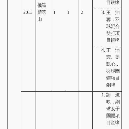
目銀牌
俄羅
2013
斯喀
1
1
2
王沛
山
蓉，羽
球混合
雙打項
目銅牌
王沛
蓉、姜
凱心，
羽球團
體項目
銅牌
謝淑
映，網
球女子
團體項
目金牌