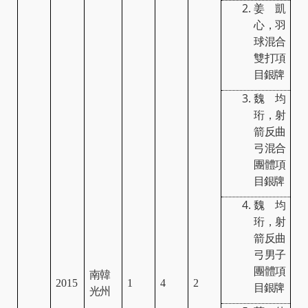
姜凱
心，羽
球混合
雙打項
目銀牌
魏均
珩，射
箭反曲
弓混合
團體項
目銀牌
魏均
珩，射
箭反曲
弓男子
團體項
南韓
2015
1
4
2
目銀牌
光州