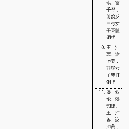
琪、雷
千瑩，
射箭反
曲弓女
子團體
銅牌
王沛
蓉、謝
沛蓁，
羽球女
子雙打
銅牌
廖敏
竣、鄭
韶婕、
王沛
蓉、謝
沛蓁，