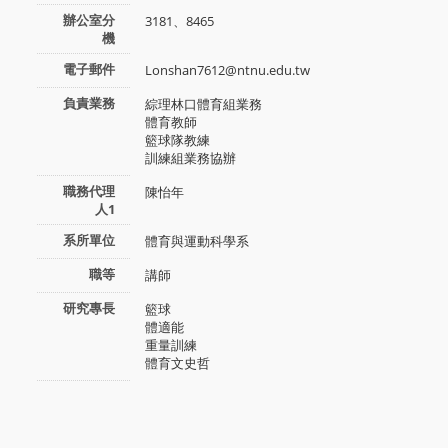
辦公室分
3181、8465
機
電子郵件
Lonshan7612@ntnu.edu.tw
負責業務
綜理林口體育組業務
體育教師
籃球隊教練
訓練組業務協辦
職務代理
陳怡年
人1
系所單位
體育與運動科學系
職等
講師
研究專長
籃球
體適能
重量訓練
體育文史哲