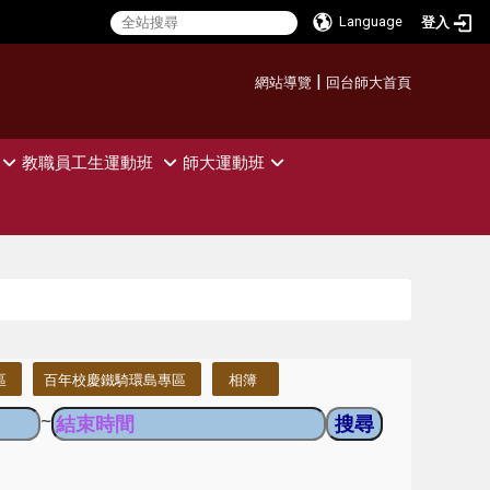
Language
登入
:::
|
網站導覽
回台師大首頁
教職員工生運動班
師大運動班
區
百年校慶鐵騎環島專區
相簿
~