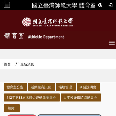
國立臺灣師範大學 體育室
To
首頁
最新消息
:::
體育室公告
活動競賽訊息
場地管理
研習說明會
112年第33屆木鐸盃運動競賽專區
百年校慶鐵騎環島專區
相簿